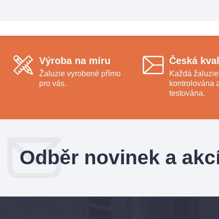
Výroba na míru
Česká kval
Žaluzie vyrobené přímo
Každá žaluzie
pro vás.
kontrolována 
testována.
Odběr novinek a akc