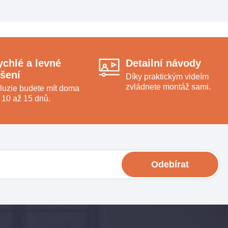
ychlé a levné
Detailní návody
ešení
Díky praktickým videím
zvládnete montáž sami.
luzie budete mít doma
 10 až 15 dnů.
Odebírat