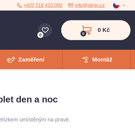
+420 516 410 000
info@stinio.cz
0 Kč
0
0
Zaměření
Montáž
olet den a noc
 řetízkem umístěným na pravé,