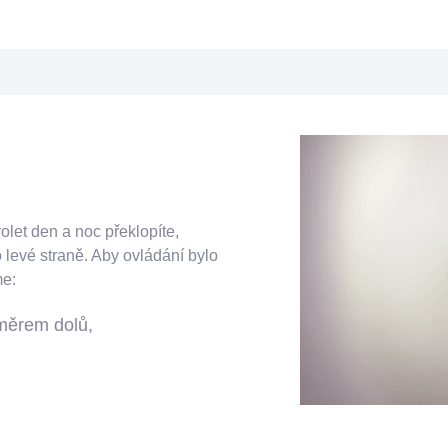
olet den a noc překlopíte,
levé straně. Aby ovládání bylo
me:
ěrem dolů,