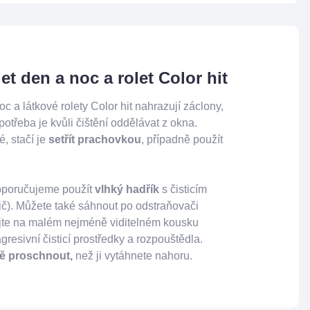
et den a noc a rolet Color hit
c a látkové rolety Color hit nahrazují záclony,
 potřeba je kvůli čištění oddělávat z okna.
, stačí je
setřít prachovkou
, případně použít
doporučujeme použít
vlhký hadřík
s čisticím
tič). Můžete také sáhnout po odstraňovači
ejte na malém nejméně viditelném kousku
agresivní čisticí prostředky a rozpouštědla.
ě proschnout,
než ji vytáhnete nahoru.