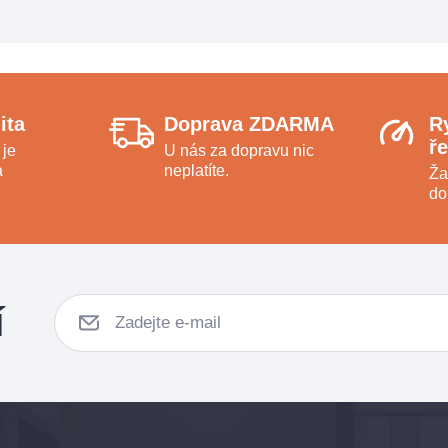
ita
Doprava ZDARMA
R
ř
 je
U nás za dopravu nic
a
neplatíte.
Ža
do
í