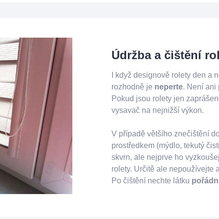
Údržba a čištění rol
I když designově rolety den a no
rozhodně je
neperte
. Není ani
Pokud jsou rolety jen zaprášené
vysavač na nejnižší výkon.
V případě většího znečištění 
prostředkem (mýdlo, tekutý čis
skvrn, ale nejprve ho vyzkouš
rolety. Určitě ale nepoužívejte 
Po čištění nechte látku
pořádn