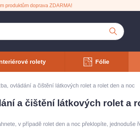
em produktům doprava ZDARMA!
Interiérové rolety
Fólie
ba, ovládání a čištění látkových rolet a rolet den a noc
ání a čištění látkových rolet a r
áhnete, v případě rolet den a noc překlopíte, jednoduše