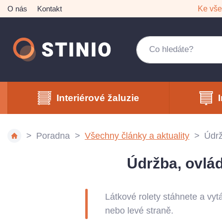
O nás
Kontakt
Ke vš
Interiérové žaluzie
Poradna
Všechny články a aktuality
Údrž
Údržba, ovlád
Látkové rolety stáhnete a vyt
nebo levé straně.