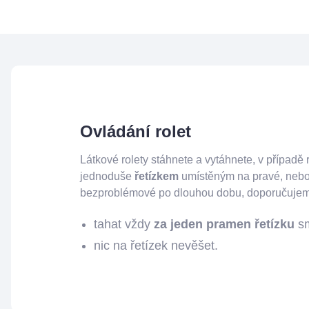
Ovládání rolet
Látkové rolety stáhnete a vytáhnete, v případě r
jednoduše
řetízkem
umístěným na pravé, nebo 
bezproblémové po dlouhou dobu, doporučuje
tahat vždy
za jeden pramen řetízku
sm
nic na řetízek nevěšet.