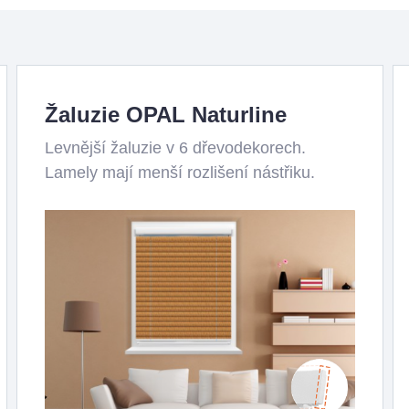
Žaluzie OPAL Naturline
Levnější žaluzie v 6 dřevodekorech.
Lamely mají menší rozlišení nástřiku.