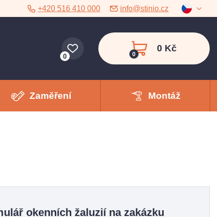
+420 516 410 000
info@stinio.cz
0 Kč
0
0
Zaměření
Montáž
ulář okenních žaluzií na zakázku