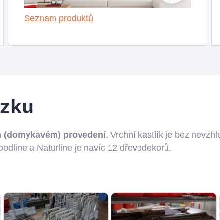
Seznam produktů
ázku
ím (domykavém) provedení
. Vrchní kastlík je bez nevzhl
Woodline a Naturline je navíc 12 dřevodekorů.