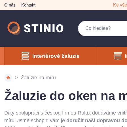
O nás
Kontakt
Ke vš
Interiérové žaluzie
Žaluzie na míru
Žaluzie do oken na 
Díky spolupráci s českou firmou Rolux dodáváme vnitř
míru. Jsme schopni vám je
doručit naší dopravou d