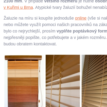
2100 mm
. V případě
většího rozměru
je nutné
osobn
v Kuřimi u Brna
. Atypické tvary žaluzií bohužel nenabí
Žaluzie na míru si koupíte jednoduše
online
(vše si nak
nebo můžete využít pomoci našich pracovníků na zákaz
bylo co nejrychlejší, prosím
vyplňte poptávkový form
nejpřesněji popište, co potřebujete a v jakém rozměru.
budou obratem kontaktovat.