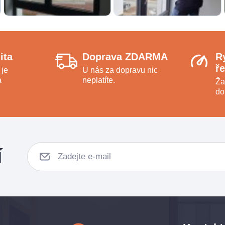
ita
Doprava ZDARMA
R
ř
 je
U nás za dopravu nic
a
neplatíte.
Ža
do
í