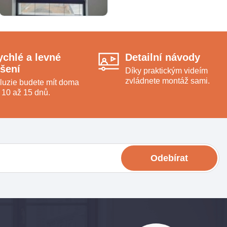
ychlé a levné
Detailní návody
ešení
Díky praktickým videím
zvládnete montáž sami.
luzie budete mít doma
 10 až 15 dnů.
Odebírat