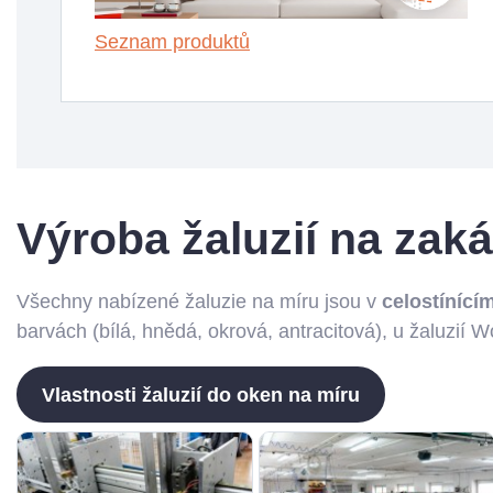
Seznam produktů
Výroba žaluzií na zak
Všechny nabízené žaluzie na míru jsou v
celostíníc
barvách (bílá, hnědá, okrová, antracitová), u žaluzií 
Vlastnosti žaluzií do oken na míru