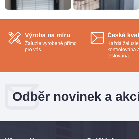
Výroba na míru
Česká kval
Žaluzie vyrobené přímo
Každá žaluzie
pro vás.
kontrolována 
testována.
Odběr novinek a akc