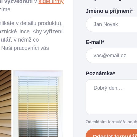
í vyzvednutí
v
sídle firmy
zíme.
Jméno a příjmení*
likáte v detailu produktu),
nické lince. Aby vyřízení
ulář
, v němž co
E-mail*
 Naši pracovníci vás
Poznámka*
Odesláním formuláře souh
Odeslat formulář