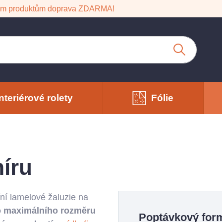
em produktům doprava ZDARMA!
Interiérové rolety
Fólie
míru
ní lamelové žaluzie na
o maximálního rozměru
Poptávkový form