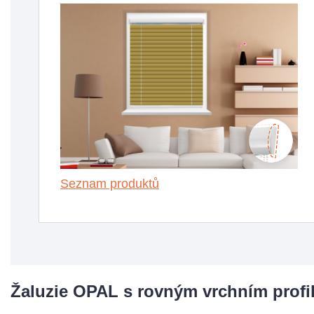
Seznam produktů
Žaluzie
OPAL
s
rovným
vrchním profi