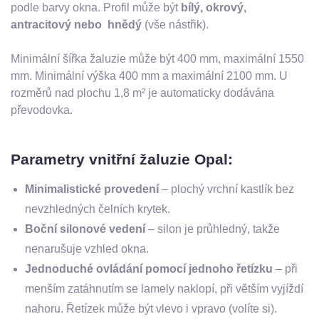
podle barvy okna. Profil může být
bílý, okrový,
antracitový
nebo hnědý
(vše nástřik).
Minimální šířka žaluzie může být 400 mm, maximální 1550
mm. Minimální výška 400 mm a maximální 2100 mm. U
rozměrů nad plochu 1,8 m² je automaticky dodávána
převodovka.
Parametry vnitřní žaluzie Opal:
Minimalistické provedení
– plochý vrchní kastlík bez
nevzhledných čelních krytek.
Boční silonové vedení
– silon je průhledný, takže
nenarušuje vzhled okna.
Jednoduché ovládání pomocí jednoho řetízku
– při
menším zatáhnutím se lamely naklopí, při větším vyjíždí
nahoru. Řetízek může být vlevo i vpravo (volíte si).