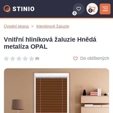
0
0
Úvodní strana
Interiérové žaluzie
Vnitřní hliníková žaluzie Hnědá
metalíza OPAL
Do oblíbených
(0)