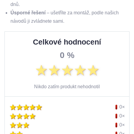
dnů.
Úsporné řešení
– ušetříte za montáž, podle našich
návodů ji zvládnete sami.
Celkové hodnocení
0 %
Nikdo zatím produkt nehodnotil
0×
0×
0×
0×