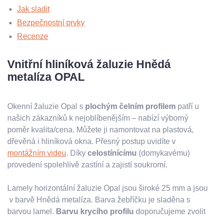
Jak sladit
Bezpečnostní prvky
Recenze
Vnitřní hliníková žaluzie Hnědá
metalíza OPAL
Okenní žaluzie Opal s
plochým čelním profilem
patří u
našich zákazníků k nejoblíbenějším – nabízí výborný
poměr kvalita/cena. Můžete ji namontovat na plastová,
dřevěná i hliníková okna. Přesný postup uvidíte v
montážním videu
. Díky
celostínícímu
(domykavému)
provedení spolehlivě zastíní a zajistí soukromí.
Lamely horizontální žaluzie Opal jsou široké 25 mm a jsou
v barvě Hnědá metalíza. Barva žebříčku je sladěna s
barvou lamel.
Barvu krycího profilu
doporučujeme zvolit