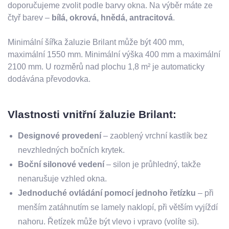
doporučujeme zvolit podle barvy okna. Na výběr máte ze
čtyř barev –
bílá, okrová, hnědá, antracitová
.
Minimální šířka žaluzie Brilant může být 400 mm,
maximální 1550 mm. Minimální výška 400 mm a maximální
2100 mm. U rozměrů nad plochu 1,8 m² je automaticky
dodávána převodovka.
Vlastnosti vnitřní žaluzie Brilant:
Designové provedení
– zaoblený vrchní kastlík bez
nevzhledných bočních krytek.
Boční silonové vedení
– silon je průhledný, takže
nenarušuje vzhled okna.
Jednoduché ovládání pomocí jednoho řetízku
– při
menším zatáhnutím se lamely naklopí, při větším vyjíždí
nahoru. Řetízek může být vlevo i vpravo (volíte si).