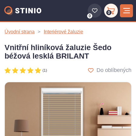
0
0
Úvodní strana
Interiérové žaluzie
Vnitřní hliníková žaluzie Šedo
béžová lesklá BRILANT
Do oblíbených
(1)