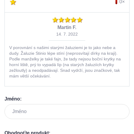
0×
Martin F.
14. 7. 2022
V porovnání s našimi starými žaluziemi je to jako nebe a
dudy. Žaluzie Stinio lépe stíní (neprosvítají dírky na kraji).
Podle manželky je také fajn, že tady nejsou boční krytky na
horní liště, prý to vypadá líp (na starých žaluziích krytky
zežloutly) a neodpadávají. Snad vydrží, jsou značkové, tak
mám větší očekávání.
Jméno:
Ohodnoťte produkt: