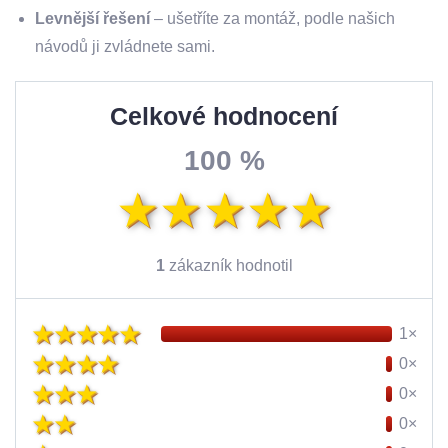
Levnější řešení
– ušetříte za montáž, podle našich
návodů ji zvládnete sami.
Celkové hodnocení
100 %
1
zákazník hodnotil
1×
0×
0×
0×