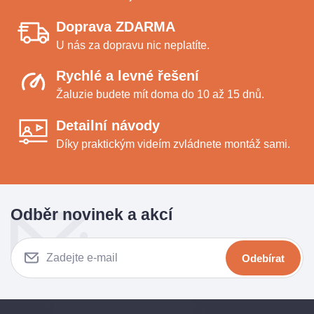
Doprava ZDARMA
U nás za dopravu nic neplatíte.
Rychlé a levné řešení
Žaluzie budete mít doma do 10 až 15 dnů.
Detailní návody
Díky praktickým videím zvládnete montáž sami.
Odběr novinek a akcí
Odebírat