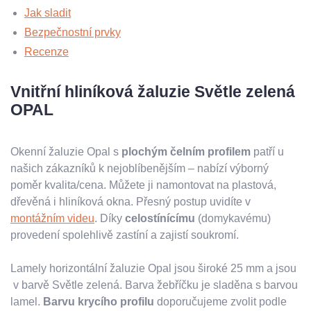
Jak sladit
Bezpečnostní prvky
Recenze
Vnitřní hliníková žaluzie Světle zelená
OPAL
Okenní žaluzie Opal s
plochým čelním profilem
patří u
našich zákazníků k nejoblíbenějším – nabízí výborný
poměr kvalita/cena. Můžete ji namontovat na plastová,
dřevěná i hliníková okna. Přesný postup uvidíte v
montážním videu
. Díky
celostínícímu
(domykavému)
provedení spolehlivě zastíní a zajistí soukromí.
Lamely horizontální žaluzie Opal jsou široké 25 mm a jsou
v barvě Světle zelená. Barva žebříčku je sladěna s barvou
lamel.
Barvu krycího profilu
doporučujeme zvolit podle