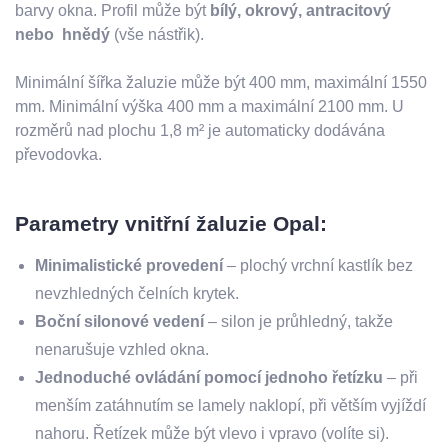
barvy okna. Profil může být
bílý, okrový, antracitový
nebo hnědý
(vše nástřik).
Minimální šířka žaluzie může být 400 mm, maximální 1550
mm. Minimální výška 400 mm a maximální 2100 mm. U
rozměrů nad plochu 1,8 m² je automaticky dodávána
převodovka.
Parametry vnitřní žaluzie Opal:
Minimalistické provedení
– plochý vrchní kastlík bez
nevzhledných čelních krytek.
Boční silonové vedení
– silon je průhledný, takže
nenarušuje vzhled okna.
Jednoduché ovládání pomocí jednoho řetízku
– při
menším zatáhnutím se lamely naklopí, při větším vyjíždí
nahoru. Řetízek může být vlevo i vpravo (volíte si).