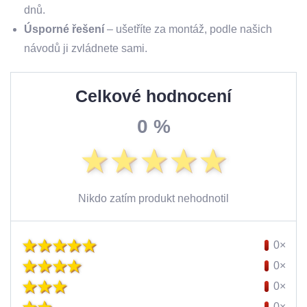
dnů.
Úsporné řešení
– ušetříte za montáž, podle našich
návodů ji zvládnete sami.
Celkové hodnocení
0 %
Nikdo zatím produkt nehodnotil
0×
0×
0×
0×