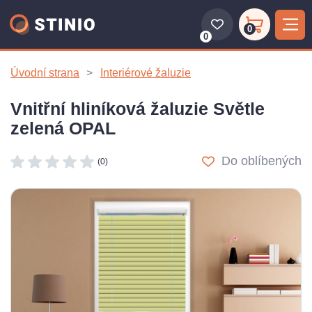
0
0
Úvodní strana
Interiérové žaluzie
Vnitřní hliníková žaluzie Světle
zelená OPAL
Do oblíbených
(0)