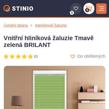
0
0
Úvodní strana
Interiérové žaluzie
Vnitřní hliníková žaluzie Tmavě
zelená BRILANT
Do oblíbených
(2)