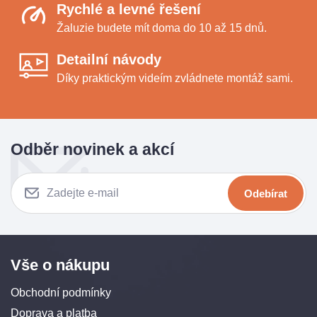
Rychlé a levné řešení
Žaluzie budete mít doma do 10 až 15 dnů.
Detailní návody
Díky praktickým videím zvládnete montáž sami.
Odběr novinek a akcí
Odebírat
Vše o nákupu
Obchodní podmínky
Doprava a platba