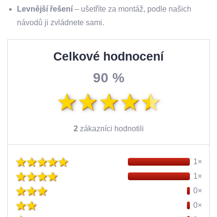
Levnější řešení
– ušetříte za montáž, podle našich
návodů ji zvládnete sami.
Celkové hodnocení
90 %
2
zákazníci hodnotili
1×
1×
0×
0×