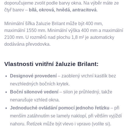
doporučujeme zvolit podle barvy okna. Na výběr máte ze
čtyř barev –
bílá, okrová, hnědá, antracitová
.
Minimální šířka žaluzie Brilant může být 400 mm,
maximální 1550 mm. Minimální výška 400 mm a maximální
2100 mm. U rozměrů nad plochu 1,8 m² je automaticky
dodávána převodovka.
Vlastnosti vnitřní žaluzie Brilant:
Designové provedení
– zaoblený vrchní kastlík bez
nevzhledných bočních krytek.
Boční silonové vedení
– silon je průhledný, takže
nenarušuje vzhled okna.
Jednoduché ovládání pomocí jednoho řetízku
– při
menším zatáhnutím se lamely naklopí, při větším vyjíždí
nahoru. Řetízek může být vlevo i vpravo (volíte si).