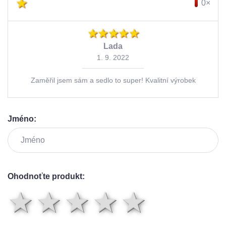
0×
Lada
1. 9. 2022
Zaměřil jsem sám a sedlo to super! Kvalitní výrobek
Jméno:
Ohodnoťte produkt:
1 hvězda
2 hvězdy
3 hvězdy
4 hvězd
5 hvě