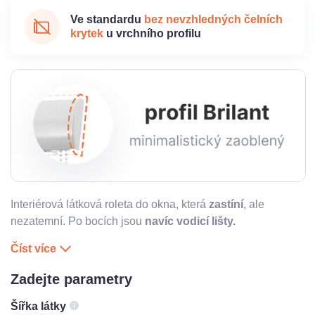
Ve standardu
bez nevzhledných čelních
krytek
u vrchního profilu
Interiérová látková roleta do okna, která
zastíní
, ale
nezatemní. Po bocích jsou
navíc vodicí lišty.
Číst více
Zadejte parametry
Šířka látky