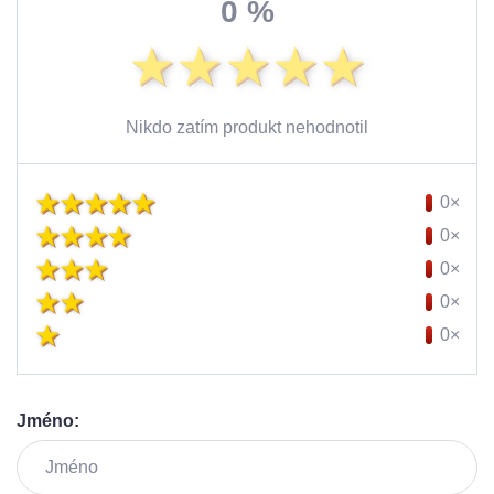
0 %
Nikdo zatím produkt nehodnotil
0×
0×
0×
0×
0×
Jméno: