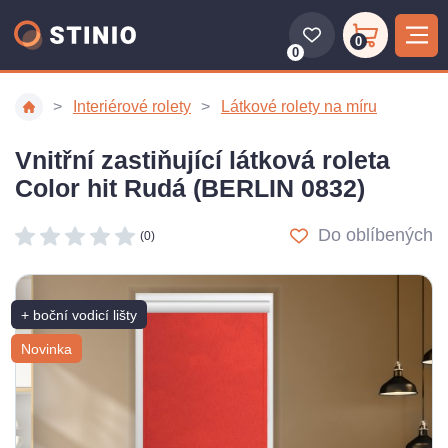
0
0
Interiérové rolety
Látkové rolety na míru
Vnitřní zastiňující látková roleta
Color hit Rudá (BERLIN 0832)
Do oblíbených
(0)
+ boční vodicí lišty
Novinka