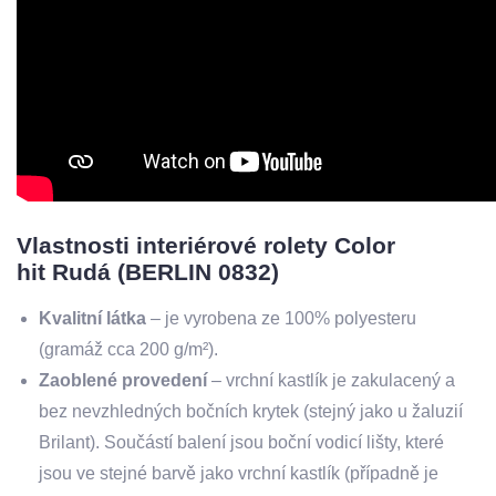
Vlastnosti interiérové rolety Color
hit Rudá (BERLIN 0832)
Kvalitní látka
– je vyrobena ze 100% polyesteru
(gramáž cca 200 g/m²).
Zaoblené provedení
– vrchní kastlík je zakulacený a
bez nevzhledných bočních krytek (stejný jako u žaluzií
Brilant). Součástí balení jsou boční vodicí lišty, které
jsou ve stejné barvě jako vrchní kastlík (případně je