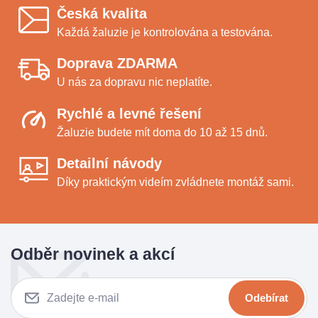
Česká kvalita
Každá žaluzie je kontrolována a testována.
Doprava ZDARMA
U nás za dopravu nic neplatíte.
Rychlé a levné řešení
Žaluzie budete mít doma do 10 až 15 dnů.
Detailní návody
Díky praktickým videím zvládnete montáž sami.
Odběr novinek a akcí
Odebírat