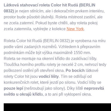
Látková stahovací roleta Color hit Rudá (BERLIN
0832)
je nejen stínícím, ale i dekoračním prvkem interiéru,
prostor bude působit útulněji. Roleta místnost zastíní, ale
ne zcela zatemní. Pokud byste chtěli, aby roleta pokoj
zcela zatemnila, vybírejte z kolekce
New York
.
Roleta Color hit Rudá (BERLIN 0832) je vyrobena na míru
podle vámi zadaných rozměrů. Vzhledem k přepravním
podmínkám může být výška maximálně 1550 mm.
Roleta se montuje na okenní křídlo do zasklívací lišty.
Tloušťka horního profilu rolety je necelé 2 cm, nehrozí tedy
poškození ostění při otevření okna.
Po bocích
látkové
rolety Color hit jsou
vodicí lišty
. Tím se odlišují od
konkurenčních rolet, které jezdí po silonu. Vodicí lišty se
pouze lepí
(nešroubují jako silony). Díky liště
neprosvítá
světlo u okrajů křídl
a, a to ani při vyklopení okna.