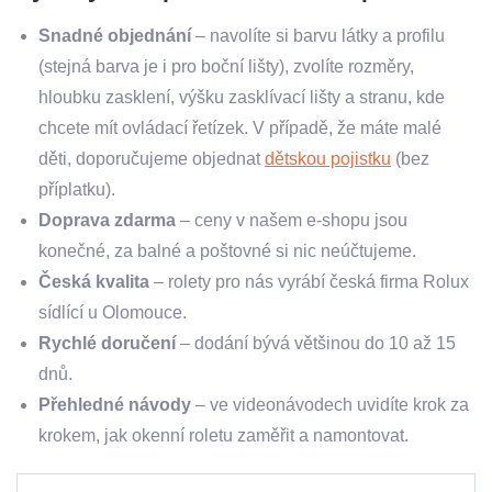
Snadné objednání
– navolíte si barvu látky a profilu
(stejná barva je i pro boční lišty), zvolíte rozměry,
hloubku zasklení, výšku zasklívací lišty a stranu, kde
chcete mít ovládací řetízek. V případě, že máte malé
děti, doporučujeme objednat
dětskou pojistku
(bez
příplatku).
Doprava zdarma
– ceny v našem e-shopu jsou
konečné, za balné a poštovné si nic neúčtujeme.
Česká kvalita
– rolety pro nás vyrábí česká firma Rolux
sídlící u Olomouce.
Rychlé doručení
– dodání bývá většinou do 10 až 15
dnů.
Přehledné návody
– ve videonávodech uvidíte krok za
krokem, jak okenní roletu zaměřit a namontovat.