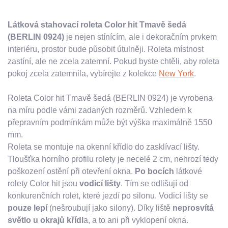
Látková stahovací roleta Color hit Tmavě šedá
(BERLIN 0924)
je nejen stínícím, ale i dekoračním prvkem
interiéru, prostor bude působit útulněji. Roleta místnost
zastíní, ale ne zcela zatemní. Pokud byste chtěli, aby roleta
pokoj zcela zatemnila, vybírejte z kolekce
New York
.
Roleta Color hit Tmavě šedá (BERLIN 0924) je vyrobena
na míru podle vámi zadaných rozměrů. Vzhledem k
přepravním podmínkám může být výška maximálně 1550
mm.
Roleta se montuje na okenní křídlo do zasklívací lišty.
Tloušťka horního profilu rolety je necelé 2 cm, nehrozí tedy
poškození ostění při otevření okna.
Po bocích
látkové
rolety Color hit jsou
vodicí lišty
. Tím se odlišují od
konkurenčních rolet, které jezdí po silonu. Vodicí lišty se
pouze lepí
(nešroubují jako silony). Díky liště
neprosvítá
světlo u okrajů křídl
a, a to ani při vyklopení okna.