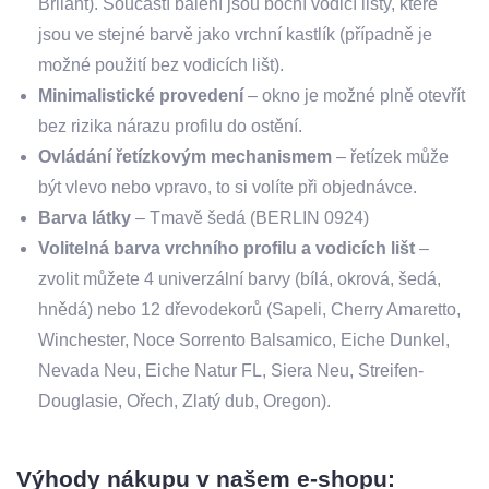
Brilant). Součástí balení jsou boční vodicí lišty, které
jsou ve stejné barvě jako vrchní kastlík (případně je
možné použití bez vodicích lišt).
Minimalistické provedení
– okno je možné plně otevřít
bez rizika nárazu profilu do ostění.
Ovládání řetízkovým mechanismem
– řetízek může
být vlevo nebo vpravo, to si volíte při objednávce.
Barva látky
– Tmavě šedá (BERLIN 0924)
Volitelná barva vrchního profilu a vodicích lišt
–
zvolit můžete 4 univerzální barvy (bílá, okrová, šedá,
hnědá) nebo 12 dřevodekorů (Sapeli, Cherry Amaretto,
Winchester, Noce Sorrento Balsamico, Eiche Dunkel,
Nevada Neu, Eiche Natur FL, Siera Neu, Streifen-
Douglasie, Ořech, Zlatý dub, Oregon).
Výhody nákupu v našem e-shopu: