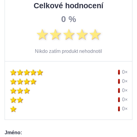
Celkové hodnocení
0 %
Nikdo zatím produkt nehodnotil
0×
0×
0×
0×
0×
Jméno: