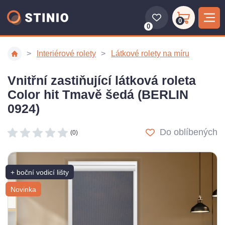
0
0
Interiérové rolety
Látkové rolety na míru
Vnitřní zastiňující látková roleta
Color hit Tmavě šedá (BERLIN
0924)
Do oblíbených
(0)
+ boční vodicí lišty
Novinka