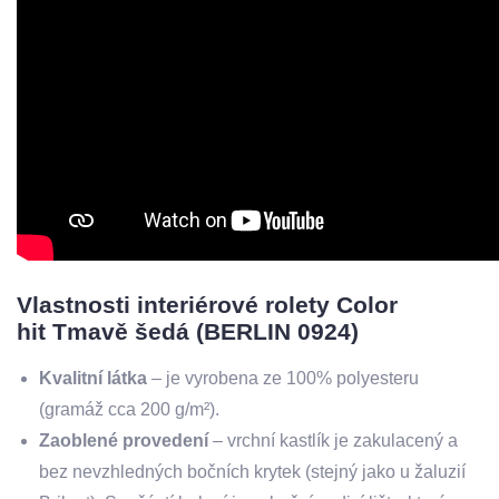
Vlastnosti interiérové rolety Color
hit Tmavě šedá (BERLIN 0924)
Kvalitní látka
– je vyrobena ze 100% polyesteru
(gramáž cca 200 g/m²).
Zaoblené provedení
– vrchní kastlík je zakulacený a
bez nevzhledných bočních krytek (stejný jako u žaluzií