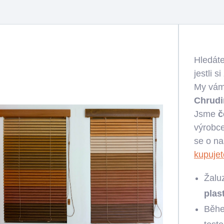
Hledáte
jestli 
My vám
Chrud
Jsme
č
výrobc
se o na
kupujet
Žalu
plas
Běhe