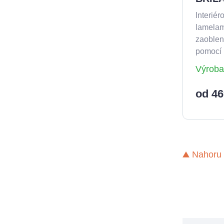
Interiér
lamelami
zaoblen
pomocí 
Výroba
od 46
Nahoru