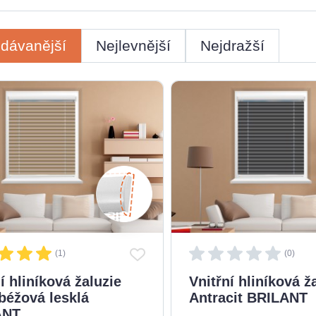
odávanější
Nejlevnější
Nejdražší
(1)
(0)
í hliníková žaluzie
Vnitřní hliníková ž
béžová lesklá
Antracit BRILANT
ANT