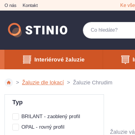
O nás
Kontakt
Ke vš
Interiérové žaluzie
Žaluzie dle lokací
Žaluzie Chrudim
Typ
BRILANT - zaoblený profil
OPAL - rovný profil
Žaluzie v