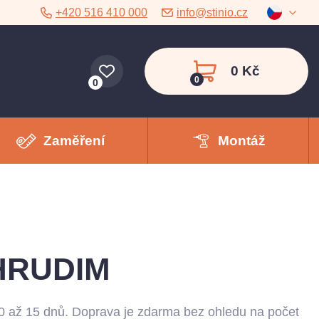
+420 516 410 000
info@stinio.cz
0 Kč
0
0
Zaměření
Montáž
HRUDIM
0 až 15 dnů. Doprava je zdarma bez ohledu na počet