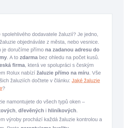
 spolehlivého dodavatele žaluzií? Je jedno,
si žaluzie objednáváte z města, nebo vesnice.
 je doručíme přímo
na zadanou adresu do
imy
. A to
zdarma
bez ohledu na počet kusů.
eská firma
, která ve spolupráci s českým
em Rolux nabízí
žaluzie přímo na míru
. Vše
šich žaluziích dočtete v článku:
Jaké žaluzie
e
?
zie namontujete do všech typů oken –
tových
,
dřevěných
i
hliníkových
.
m výroby prochází každá žaluzie kontrolou a