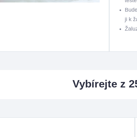
test
Bude
ji k 
Žalu
Vybírejte z 2