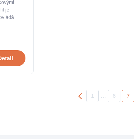
íkovými
il je
ovládá
Detail
1
…
6
7