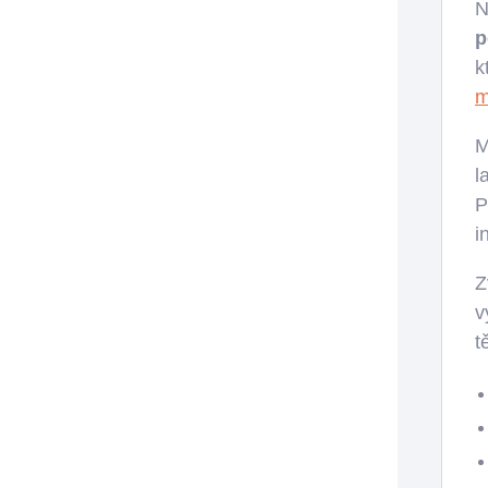
N
p
k
m
M
l
P
i
Z
v
t