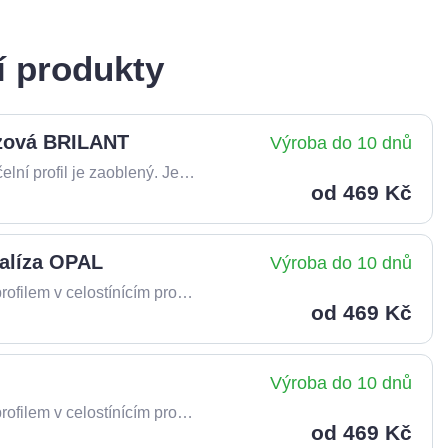
í produkty
nzová BRILANT
Výroba do 10 dnů
Interiérová žaluzie s hliníkovými lamelami, vrchní čelní profil je zaoblený. Jednoduše se ovládá pomocí bočního řetízku.
od 469 Kč
talíza OPAL
Výroba do 10 dnů
Interiérová horizontální žaluzie s plochým čelním profilem v celostínícím provedení. Jednoduše se ovládá pomocí bočního řetízku.
od 469 Kč
Výroba do 10 dnů
Interiérová horizontální žaluzie s plochým čelním profilem v celostínícím provedení. Jednoduše se ovládá pomocí bočního řetízku.
od 469 Kč