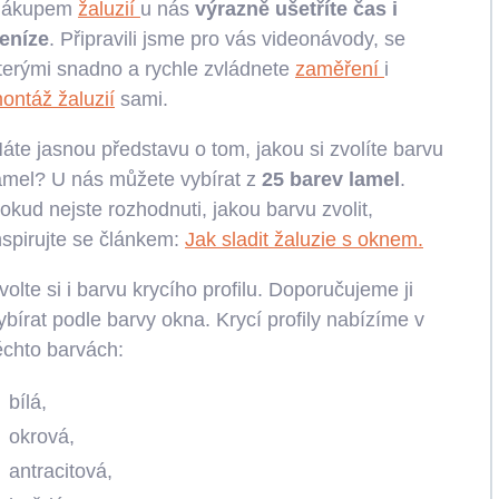
ákupem
žaluzií
u nás
výrazně ušetříte čas i
eníze
. Připravili jsme pro vás videonávody, se
terými snadno a rychle zvládnete
zaměření
i
ontáž žaluzií
sami.
áte jasnou představu o tom, jakou si zvolíte barvu
amel? U nás můžete vybírat z
25 barev lamel
.
okud nejste rozhodnuti, jakou barvu zvolit,
nspirujte se článkem:
Jak sladit žaluzie s oknem.
volte si i barvu krycího profilu. Doporučujeme ji
ybírat podle barvy okna. Krycí profily nabízíme v
ěchto barvách:
bílá,
okrová,
antracitová,