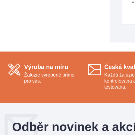
Výroba na míru
Česká kval
Žaluzie vyrobené přímo
Každá žaluzie
pro vás.
kontrolována 
testována.
Odběr novinek a akc