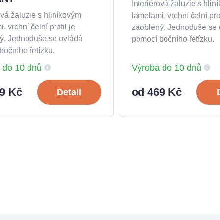
Interiérová žaluzie s hlin
ová žaluzie s hliníkovými
lamelami, vrchní čelní prof
, vrchní čelní profil je
zaoblený. Jednoduše se 
ý. Jednoduše se ovládá
pomocí bočního řetízku.
bočního řetízku.
 do 10 dnů
Výroba do 10 dnů
9 Kč
od 469 Kč
Detail