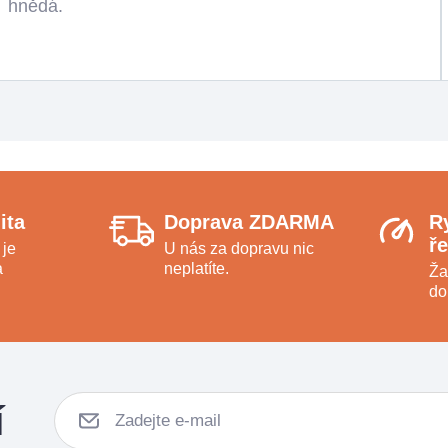
hnědá.
ita
Doprava ZDARMA
R
ř
 je
U nás za dopravu nic
a
neplatíte.
Ža
do
í