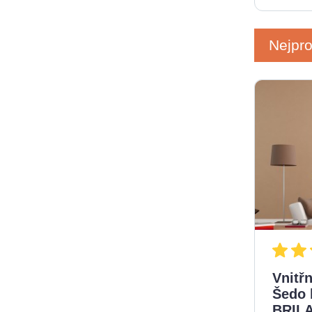
Nejpr
Vnitřn
Šedo 
BRIL