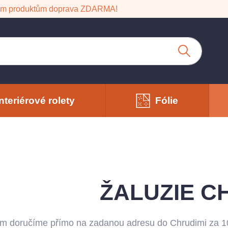
em produktům doprava ZDARMA!
Interiérové rolety
Fólie
ŽALUZIE C
ám doručíme přímo na zadanou adresu do Chrudimi za 1