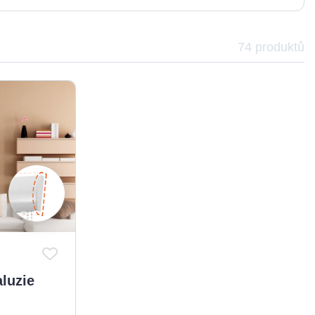
74
produktů
aluzie