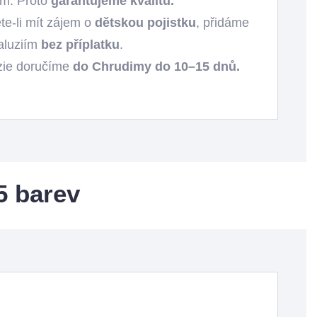
em. Proto
garantujeme kvalitu.
te-li mít zájem o
dětskou pojistku
, přidáme
žaluziím
bez příplatku
.
zie doručíme
do Chrudimy do 10–15 dnů.
5 barev