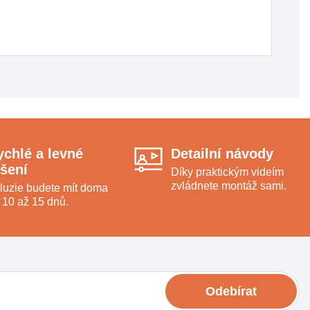
ychlé a levné
Detailní návody
ešení
Díky praktickým videím
zvládnete montáž sami.
luzie budete mít doma
 10 až 15 dnů.
Odebírat