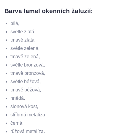
Barva lamel okenních žaluzií:
bílá,
světle zlatá,
tmavě zlatá,
světle zelená,
tmavě zelená,
světle bronzová,
tmavě bronzová,
světle béžová,
tmavě béžová,
hnědá,
slonová kost,
stříbrná metalíza,
černá,
růžová metalíza,