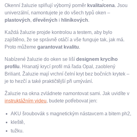
Okenní žaluzie splňují výborný poměr
kvalita/cena
. Jsou
univerzální, namontujete je do všech typů oken –
plastových
,
dřevěných
i
hliníkových
.
Každá žaluzie projde kontrolou a testem, aby bylo
zajištěno, že se správně otáčí a vše funguje tak, jak má.
Proto můžeme
garantovat kvalitu
.
Nabízené žaluzie do oken se liší
designem krycího
profilu
. Hranatý krycí profil má řada Opal, zaoblený
Briliant. Žaluzie mají vrchní čelní kryt bez bočních krytek –
je to hezčí a také praktičtější při umývání.
Žaluzie na okna zvládnete namontovat sami. Jak uvidíte v
instruktážním videu
, budete potřebovat jen:
AKU šroubovák s magnetickým nástavcem a bitem ph2,
kleště,
tužku.