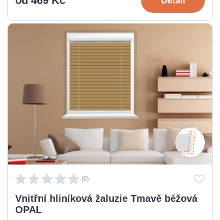
od 469 Kč
Detail
(0)
Vnitřní hliníková žaluzie Tmavě béžová
OPAL