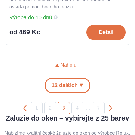
ovládá pomocí bočního řetízku.
Výroba do 10 dnů
od 469 Kč
Detail
Nahoru
12 dalších
1
2
3
4
…
7
Žaluzie do oken – vybírejte z 25 barev
Nabízíme kvalitní české žaluzie do oken od výrobce Rolux.