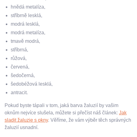
hnědá metalíza,
stříbrně lesklá,
modrá lesklá,
modrá metalíza,
tmavě modrá,
stříbrná,
růžová,
červená,
šedočerná,
šedobéžová lesklá,
antracit.
Pokud byste tápali v tom, jaká barva žaluzií by vašim
oknům nejvíce slušela, můžete si přečíst náš článek:
Jak
sladit žaluzie s okny
. Věříme, že vám výběr těch správných
žaluzií usnadní.