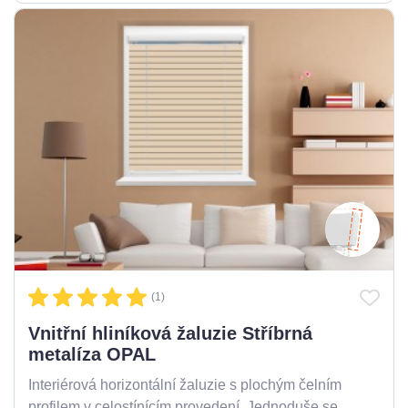
(1)
Vnitřní hliníková žaluzie Stříbrná
metalíza OPAL
Interiérová horizontální žaluzie s plochým čelním
profilem v celostínícím provedení. Jednoduše se