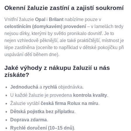
Okenní žaluzie zastíní a zajistí soukromí
Vnitřní žaluzie
Opal
i
Brilant
nabízíme pouze v
celostínícím (domykavém) provedení
– v lamelách tedy
nejsou dírky, kterými by světlo pronikalo dovnitř. Je to
nejen vzhledově pěknější, ale také praktičtější, místnost je
lépe zastíněna (oceníte to například v dětské pokojíčku při
uspávání dětí během dne).
Jaké výhody z nákupu žaluzií u nás
získáte?
Jednoduchá
a
rychlá
objednávka.
U každé žaluzie je provedena
kontrola kvality
.
Žaluzie vyrábí
česká firma Rolux na míru
.
Dětská pojistka bez příplatku
.
Doprava zdarma
.
Rychlé doručení (10–15 dnů)
.