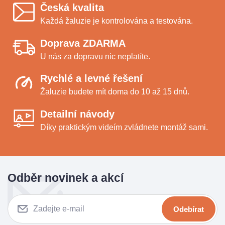
Česká kvalita
Každá žaluzie je kontrolována a testována.
Doprava ZDARMA
U nás za dopravu nic neplatíte.
Rychlé a levné řešení
Žaluzie budete mít doma do 10 až 15 dnů.
Detailní návody
Díky praktickým videím zvládnete montáž sami.
Odběr novinek a akcí
Odebírat