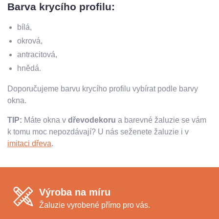
Barva krycího profilu:
bílá,
okrová,
antracitová,
hnědá.
Doporučujeme barvu krycího profilu vybírat podle barvy
okna.
TIP:
Máte okna v
dřevodekoru
a barevné žaluzie se vám
k tomu moc nepozdávají? U nás seženete žaluzie i v
imitaci dřeva
.
Výroba na míru
Žaluzie vyrobené přímo pro vás.