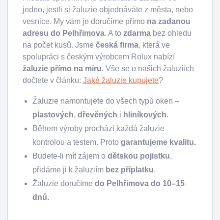
jedno, jestli si žaluzie objednáváte z města, nebo
vesnice. My vám je doručíme přímo
na zadanou
adresu do Pelhřimova
. A to
zdarma
bez ohledu
na počet kusů. Jsme
česká firma
, která ve
spolupráci s českým výrobcem Rolux nabízí
žaluzie přímo na míru
. Vše se o našich žaluziích
dočtete v článku:
Jaké žaluzie kupujete
?
Žaluzie namontujete do všech typů oken –
plastových
,
dřevěných
i
hliníkových
.
Během výroby prochází každá žaluzie
kontrolou a testem. Proto
garantujeme kvalitu.
Budete-li mít zájem o
dětskou pojistku
,
přidáme ji k žaluziím
bez příplatku
.
Žaluzie doručíme
do Pelhřimova do 10–15
dnů.