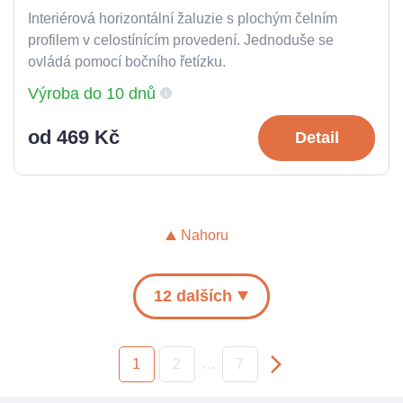
Interiérová horizontální žaluzie s plochým čelním
profilem v celostínícím provedení. Jednoduše se
ovládá pomocí bočního řetízku.
Výroba do 10 dnů
od 469 Kč
Detail
Nahoru
12 dalších
1
2
…
7