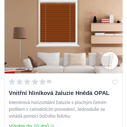
(0)
Vnitřní hliníková žaluzie Hnědá OPAL
Interiérová horizontální žaluzie s plochým čelním
profilem v celostínícím provedení. Jednoduše se
ovládá pomocí bočního řetízku.
Výroba do 10 dnů