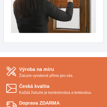
Výroba na míru
Žaluzie vyrobené přímo pro vás.
Česká kvalita
Každá žaluzie je kontrolována a testována.
Doprava ZDARMA