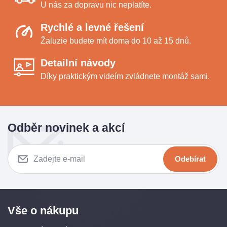
U nás za dopravu nic neplatíte.
Rychlé a levné řešení
Žaluzie budete mít doma do 10 až 15 dnů.
Detailní návody
Díky praktickým videím zvládnete montáž sami.
Odběr novinek a akcí
Odebírat
Vše o nákupu