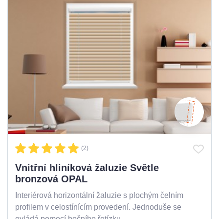
(2)
Vnitřní hliníková žaluzie Světle
bronzová OPAL
Interiérová horizontální žaluzie s plochým čelním
profilem v celostínícím provedení. Jednoduše se
ovládá pomocí bočního řetízku.