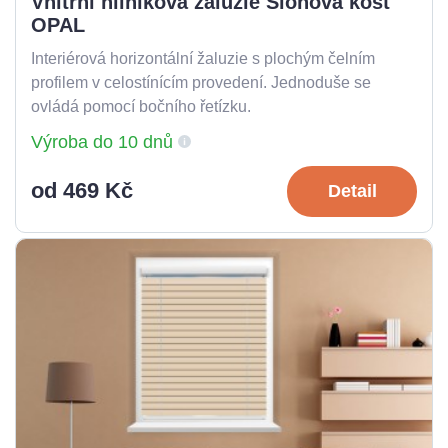
Vnitřní hliníková žaluzie Slonová kost
OPAL
Interiérová horizontální žaluzie s plochým čelním
profilem v celostínícím provedení. Jednoduše se
ovládá pomocí bočního řetízku.
Výroba do 10 dnů
od 469 Kč
Detail